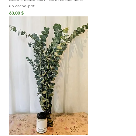
un cache-pot
Prix
63,00 $