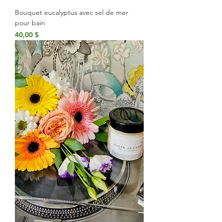
Bouquet eucalyptus avec sel de mer
pour bain
Prix
40,00 $