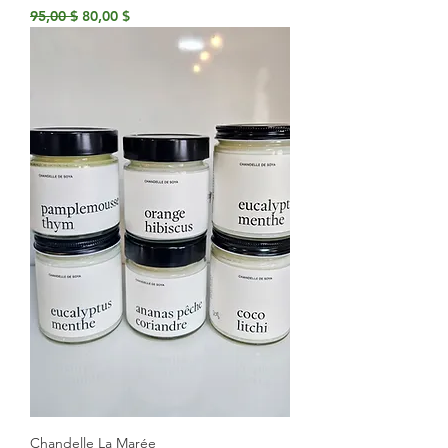
Prix original
Prix promotionnel
95,00 $
80,00 $
Chandelle La Marée