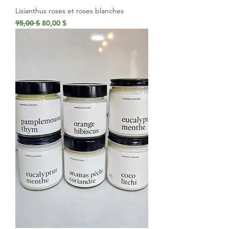
Lisianthus roses et roses blanches
Prix original
Prix promotionnel
95,00 $
80,00 $