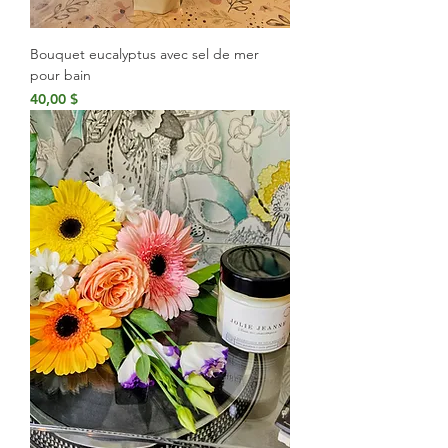
Bouquet eucalyptus avec sel de mer
pour bain
Prix
40,00 $