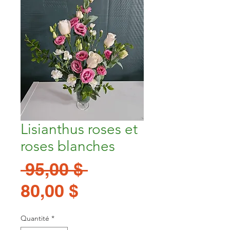
Lisianthus roses et
roses blanches
Prix
 95,00 $ 
Prix
original
80,00 $
promotionnel
Quantité
*