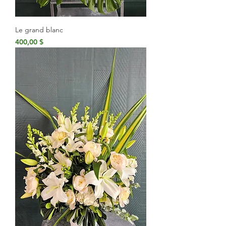
Le grand blanc
Prix
400,00 $