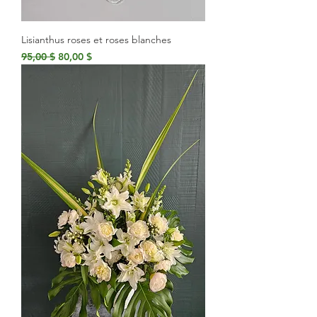
Lisianthus roses et roses blanches
Prix original
Prix promotionnel
95,00 $
80,00 $