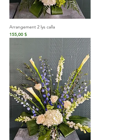
Arrangement 2 lys calla
Prix
155,00 $