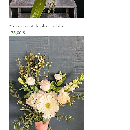
Arrangement delphinium bleu
Prix
175,00 $