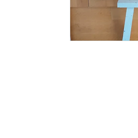
Accueil
48, avenu
Catalogue Funéraire
Lévis (Québ
418 837-2404
À propos
Boutique en ligne
Nos services
Livraison
Contact