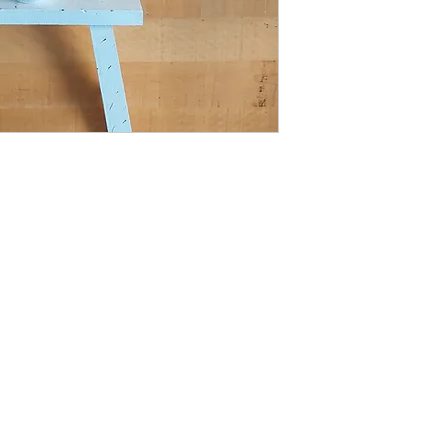
e Bégin
ec) G6V 4C2