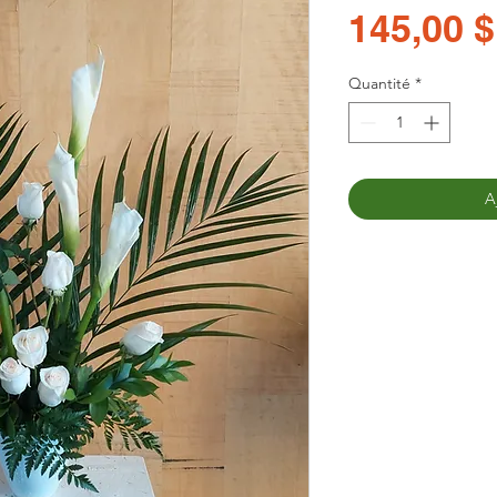
145,00 $
Quantité
*
A