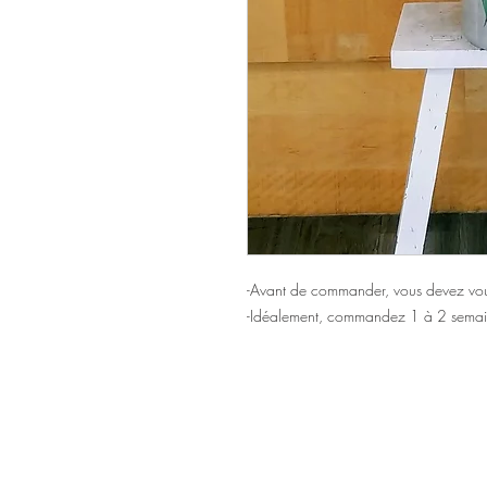
-Avant de commander, vous devez vous
-Idéalement, commandez 1 à 2 semai
Accueil
48, avenu
Catalogue Funéraire
Lévis (Québ
418 837-2404
À propos