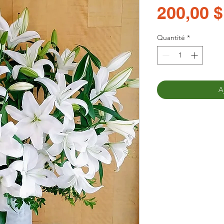
200,00 $
Quantité
*
A