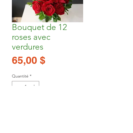
Bouquet de 12
roses avec
verdures
Prix
65,00 $
Quantité
*
Ajouter au panier
48, avenue Bégin