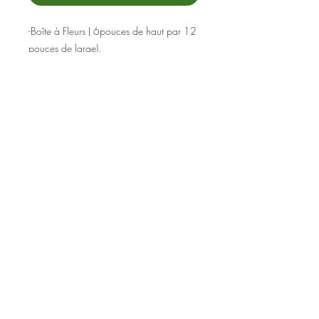
-Boîte à Fleurs ( 6pouces de haut par 12
pouces de large).
-Il est possible de personnaliser
l'arrangement avec vos choix de couleurs
et de fleurs.
-Montage avec les fleurs fraîches
disponibles en boutique au moment de
votre commande.
-Nous contacter pour plus de détails.
48, avenue Bégin
Lévis (Québec) G6V 4C2
418 837-2404
Pinterest