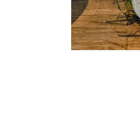
Accueil
48, avenu
Catalogue Funéraire
Lévis (Québ
418 837-2404
À propos
Boutique en ligne
Nos services
Livraison
Contact