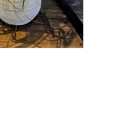
e Bégin
ec) G6V 4C2