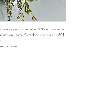
s nous engageons à remettre 20% du montant de
liatifs du Littoral. C'est donc une remis de 30$
n.
eur des roses.
e Bégin
ec) G6V 4C2