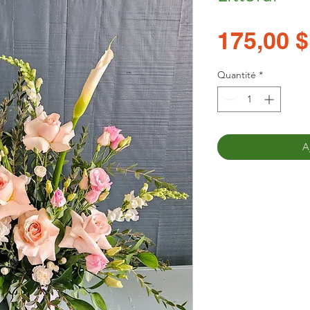
175,00 $
Quantité
*
A