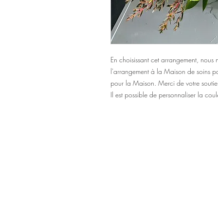
En choisissant cet arrangement, nou
l'arrangement à la Maison de soins pal
pour la Maison. Merci de votre soutie
Il est possible de personnaliser la coul
Accueil
48, avenu
Catalogue Funéraire
Lévis (Québ
418 837-2404
À propos
Boutique en ligne
Nos services
Livraison