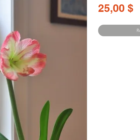
P
25,00 $
R