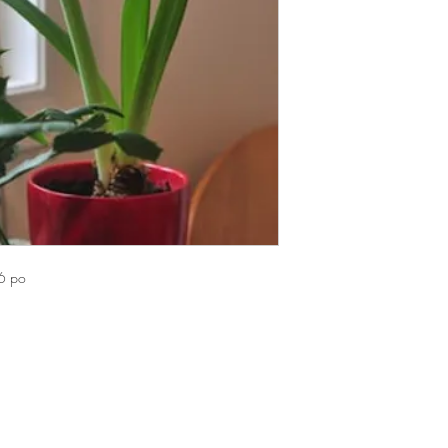
r 6 po
e Bégin
ec) G6V 4C2