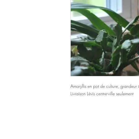
Amaryllis en pot de culture, grandeu
Livraison Lévis centre-ville seulement
Accueil
48, avenu
Catalogue Funéraire
Lévis (Québ
418 837-2404