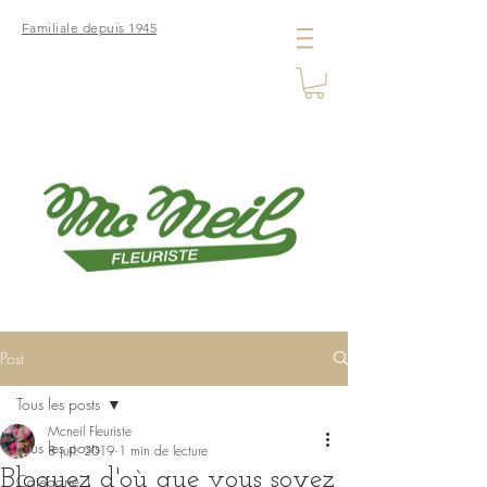
Familiale depuis 1945
Post
Tous les posts
Mcneil Fleuriste
Tous les posts
8 juil. 2019
1 min de lecture
Bloguez d'où que vous soyez
Catégorie 1